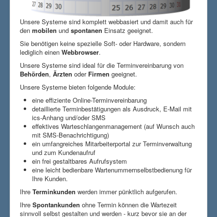
Impressum
Unsere Systeme sind komplett webbasiert und damit auch für
Datenschutz
den
mobilen
und
spontanen
Einsatz geeignet.
Sie benötigen keine spezielle Soft- oder Hardware, sondern
Kontakt
lediglich einen
Webbrowser
.
Unsere Systeme sind ideal für die Terminvereinbarung von
Behörden
,
Ärzten
oder
Firmen
geeignet.
Unsere Systeme bieten folgende Module:
eine effiziente Online-Terminvereinbarung
detaillierte Terminbestätigungen als Ausdruck, E-Mail mit
ics-Anhang und/oder SMS
effektives Warteschlangenmanagement (auf Wunsch auch
mit SMS-Benachrichtigung)
ein umfangreiches Mitarbeiterportal zur Terminverwaltung
und zum Kundenaufruf
ein frei gestaltbares Aufrufsystem
eine leicht bedienbare Wartenummernselbstbedienung für
Ihre Kunden.
Ihre
Terminkunden
werden immer pünktlich aufgerufen.
Ihre
Spontankunden
ohne Termin können die Wartezeit
sinnvoll selbst gestalten und werden - kurz bevor sie an der