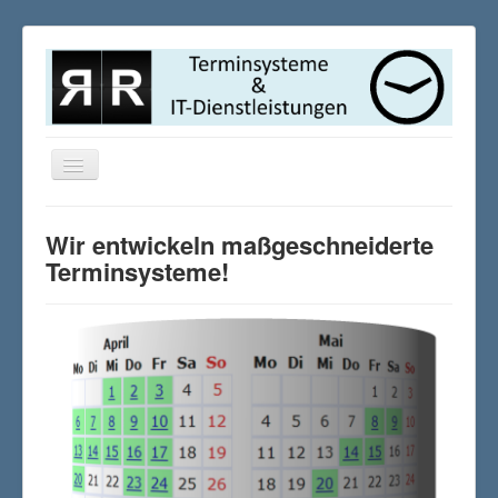
Navigation
an/aus
Home
Wir entwickeln maßgeschneiderte
Terminsysteme
Terminsysteme!
Features
IT-Services
Events
Referenzen
Hintergrund
Extras